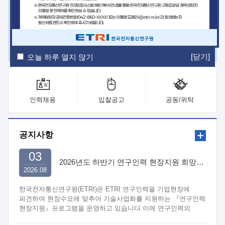
ETRI Insight
ETRI Journal
전자통신동향분석
ETRI 웹진
ETRI 간행물
전자도서관
[닫기]
오늘 하루 열지 않기
인력채용
입찰공고
공동/위탁
공지사항
03
2026년도 하반기 연구인력 현장지원 희망기업 신청/접수
2026.08
한국전자통신연구원(ETRI)은 ETRI 연구인력을 기업현장에
파견하여 현장수요에 맞추어 기술사업화를 지원하는 『연구인력
현장지원』프로그램을 운영하고 있습니다.이에 연구인력의
지원을 희망하는 중소.중견기업에서는 신청하여 주시기