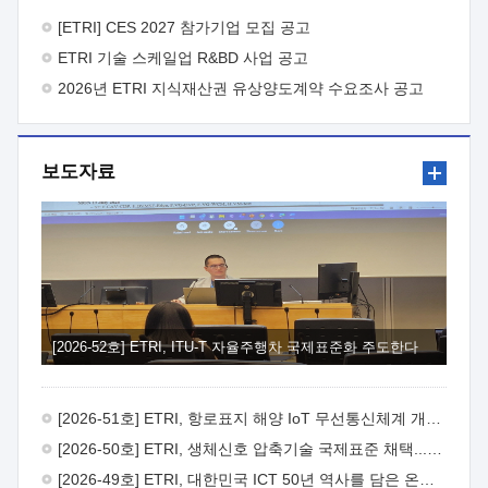
바랍니다.
2026년 8월 한국전자통신연구원장
1. 추진개요

추진목적: ETRI 인력을 기업현장에 파견. 기술지원을
[ETRI] CES 2027 참가기업 모집 공고
실시함으로써 ETRI 개발기술의 사업화를 지원하여
ETRI 기술 스케일업 R&BD 사업 공고
사업화성과를 극대화하고, 지원기업을 강견기업으로 육성하고자
함.
2026년 ETRI 지식재산권 유상양도계약 수요조사 공고
 신청자격: ETRI 협력기업 및 일반 ICT 중소기업*
협력기업: ETRI 창업/연구소기업, 기술이전/출자기업 등 ETRI
개발기술을 사업화하고자 하는 기업
 파견기간: 1년 이상
[최대 3년까지 연속지원 가능]* 연속지원은 지원완료 시점에서
보도자료
당해 지원실적과 차기 지원계획을 평가하여 결정
 기업부담:
연구인력 연봉기준 30 ~ 40%* (1년차) 연봉의 30%, (2 ~ 3년차)
연봉의 40%
 추진일정(1)희망기업 신청/접수(2)희망인력-
희망기업 매칭(3)현장조사/ 선정(심의)(4)협약체결(5)
기업파견8월 3일 ~ 14일
8월 17일 ~ 26일
9월초순
9월 중순
10월 이후* 상기일정은 희망인력-희망기업간 매칭 원활시를
가정한 것으로 상황에 따라 상당기간 일정이 지연될 수 있음. **
(1)희망인력-희망기업간 적합성이 낮다고 판단되거나, (2)
희망인력이 파견의사를 철회할 경우 후속 절차가 진행되지 않을
[2026-52호] ETRI, ITU-T 자율주행차 국제표준화 주도한다
수 있음.2. 현장지원 희망인력 및 상세이력
 희망인력
목록기술분야연구인력번호지원가능 기술반도체/
전자소자A반도체 소자(trasistor/diode) 제작 공정 전자소자 제작
[2026-51호] ETRI, 항로표지 해양 IoT 무선통신체계 개발 나선다
공정(FET / SBD 등 )유기물 반도체 소재 및 소자 설계, 합성 및
제작바이오센서 설계/제작토양/수질/가스 센서 설계/
[2026-50호] ETRI, 생체신호 압축기술 국제표준 채택...의료 AI 시대 연다
제작광소자응용B광 센서 및 응용 시스템시스템 제어 및 데이터
[2026-49호] ETRI, 대한민국 ICT 50년 역사를 담은 온라인 50년사 공개
처리FPGA 제어, VHDL 프로그램 개발Labview, Python, C