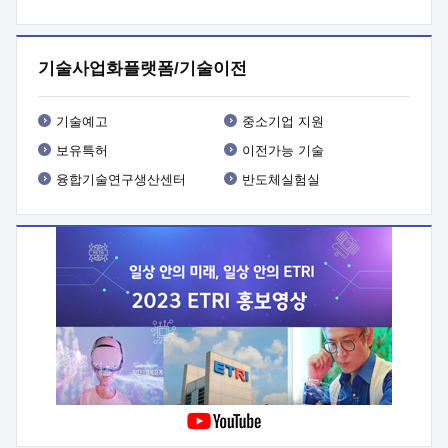
프로그램 개발
 상세이력ㅇ(붙 임1) 대상인력 A 상세이력ㅇ(붙
임2) 대상인력 B 상세이력
3. 신청방법 및 향후일정 등

신청방법: 이메일 (verdi@etri.re.kr)* <별첨양식>을 작성하여
기술사업화플랫폼/기술이전
제출
 문 의 처: ETRI사업화본부 기업성장지원부
기업성장지원전략실ㅇ오경석 책임 연구원 (T. 042-860-5076,
verdi@etri.re.kr)
 제출양식
ㅇ(별첨양식) ETRI연구인력
기술예고
중소기업 지원
현장지원 신청서 (기업)
보유특허
이전가능 기술
융합기술연구생산센터
반도체실험실