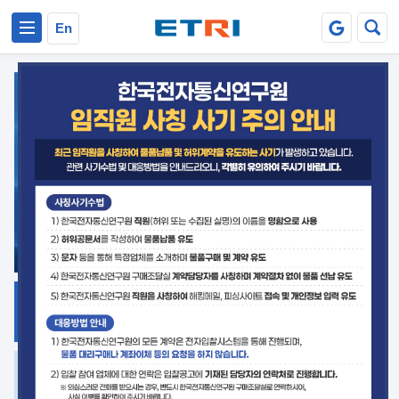
본문 바로가기
주요메뉴 바로가기
En
지식공유
ETRI 오픈소스
플랫폼
거버넌스 대응
발간자료