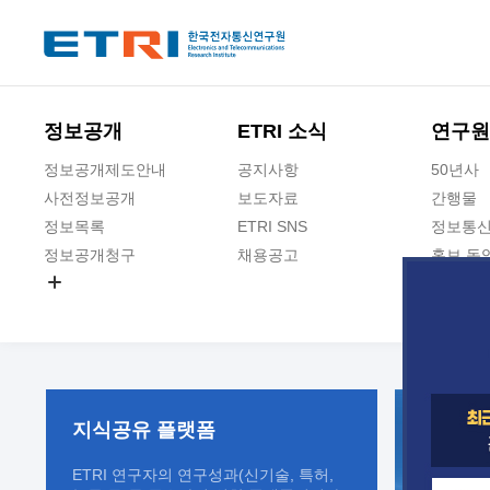
본문 바로가기
주요메뉴 바로가기
정보공개
ETRI 소식
연구원
정보공개제도안내
공지사항
50년사
사전정보공개
보도자료
간행물
정보목록
ETRI SNS
정보통신
정보공개청구
채용공고
홍보 동
경영공시
공공데이터개방
사업실명제
지식공유
플랫폼
ETRI 연구자의 연구성과(신기술, 특허,