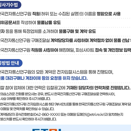
료
기술사업화플랫폼/기술
기술예고
중소기
보유특허
이전가
융합기술연구생산센터
반도