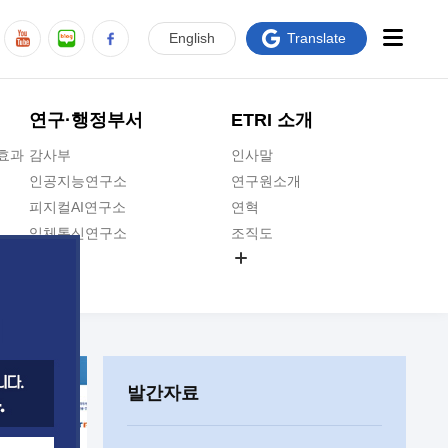
En
glish
Translate
연구·행정부서
ETRI 소개
급효과
감사부
인사말
인공지능연구소
연구원소개
피지컬AI연구소
연혁
입체통신연구소
조직도
공간미디어연구소
기타 공개정보
ADX융합연구소
원규 제·개정 예고
ICT전략연구소
연구원 고객헌장
인공지능안전연구소
ETRI CI
우주항공반도체전략연구단
주요업무연락처
발간자료
대경권연구본부
찾아오시는길
호남권연구본부