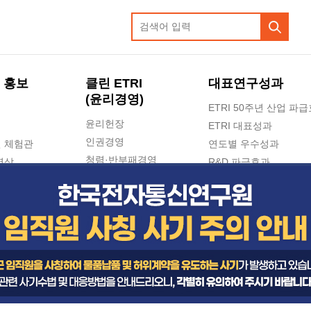
 홍보
클린 ETRI
대표연구성과
(윤리경영)
ETRI 50주년 산업 파
윤리헌장
ETRI 대표성과
인권경영
 체험관
연도별 우수성과
청렴·반부패경영
영상
R&D 파급효과
e-신문고(ETRI 신고센터)
지식공유플랫폼
공익신고
청렴포털 신고
고객의소리
수의계약 현황
부패징계 현황
감사결과공개