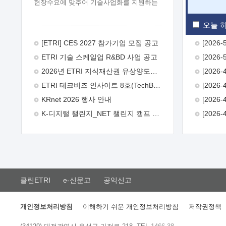
현장수요에 맞추어 기술사업화를 지원하는
『연구인력 현장지원』프로그램을
운영하고 있습니다.이에 연구인력의 지원을
오늘 하
희망하는 중소.중견기업에서는 신청하여
주시기 바랍니다.
2026년 8월
[ETRI] CES 2027 참가기업 모집 공고
한국전자통신연구원장
1. 추진개요

ETRI 기술 스케일업 R&BD 사업 공고
추진목적: ETRI 인력을 기업현장에 파견.
기술지원을 실시함으로써 ETRI 개발기술의
2026년 ETRI 지식재산권 유상양도계약 수요조사 공고
사업화를 지원하여 사업화성과를
ETRI 테크비즈 인사이트 8호(TechBiz Insight Vol.8) 발간
극대화하고, 지원기업을 강견기업으로
육성하고자 함.
 신청자격: ETRI
KRnet 2026 행사 안내
협력기업 및 일반 ICT 중소기업* 협력기업:
K-디지털 챌린지_NET 챌린지 캠프 시즌13 안내
ETRI 창업/연구소기업, 기술이전/출자기업
등 ETRI 개발기술을 사업화하고자 하는
기업
 파견기간: 1년 이상 [최대 3년까지
연속지원 가능]* 연속지원은 지원완료
시점에서 당해 지원실적과 차기 지원계획을
평가하여 결정
 기업부담: 연구인력
연봉기준 30 ~ 40%* (1년차) 연봉의 30%,
클린ETRI
e-신문고
공익신고
(2 ~ 3년차) 연봉의 40%
 추진일정(1)
희망기업 신청/접수(2)희망인력-희망기업
매칭(3)현장조사/ 선정(심의)(4)협약체결
개인정보처리방침
이해하기 쉬운 개인정보처리방침
저작권정책
(5)기업파견8월 3일 ~ 14일
8월 17일 ~
26일
9월초순
9월 중순
10월 이후*