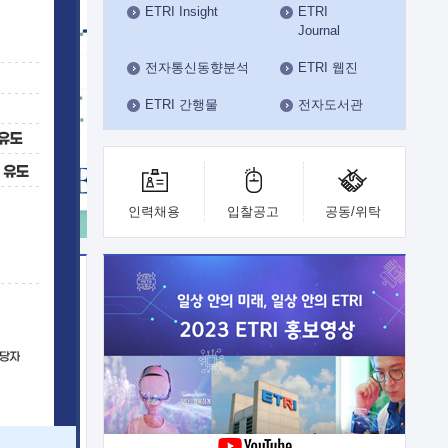
ETRI Insight
ETRI
수도권연구본부
Journal
기획본부
사업화본부
전자통신동향분석
ETRI 웹진
행정본부
ETRI 간행물
전자도서관
대외협력부
인력채용
입찰공고
공동/위탁
이전
업 지원
능 기술
체실험실