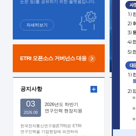
논문 등)를 공유하기 위한 플랫폼입니다.
자세히보기
ETRI 오픈소스
거버넌스 대응
공지사항
보도자
03
2026년도 하반기
연구인력 현장지원
2026.08
희망기업 신청/접수
한국전자통신연구원(ETRI)은 ETRI
연구인력을 기업현장에 파견하여