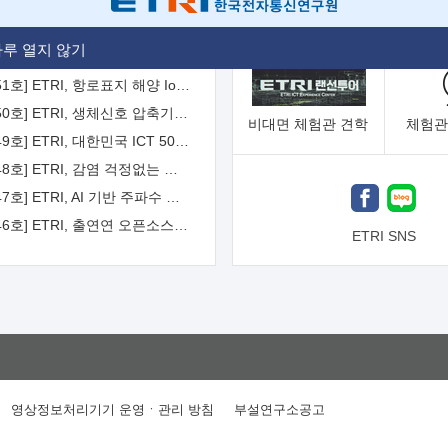
[2026-52호] ETRI, ITU-T 자율주행차 국제표준화 주도한다
루 열지 않기
[2026-51호] ETRI, 항로표지 해양 IoT 무선통신체계 개발 나선다
[2026-50호] ETRI, 생체신호 압축기술 국제표준 채택...의료 AI 시대 연다
비대면
체험관 견학
체험관
[2026-49호] ETRI, 대한민국 ICT 50년 역사를 담은 온라인 50년사 공개
[2026-48호] ETRI, 감염 걱정없는 공중 터치 인터페이스 시대 연다
[2026-47호] ETRI, AI 기반 주파수 예측기술 국제표준 이끌어
[2026-46호] ETRI, 출연연 오픈소스 협의체 '범출연연'으로 확대 운영
ETRI SNS
영상정보처리기기 운영ㆍ관리 방침
부설연구소공고