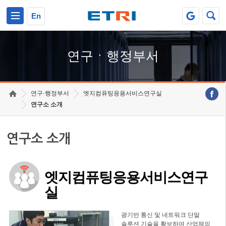
본문 바로가기
주요메뉴 바로가기
하단메뉴 바로가기
En
연구ㆍ행정부서
연구·행정부서
엣지컴퓨팅응용서비스연구실
연구소 소개
연구소 소개
엣지컴퓨팅응용서비스연구
실
광기반 통신 및 네트워크 단말
솔루션 기술을 확보하여 산업체의