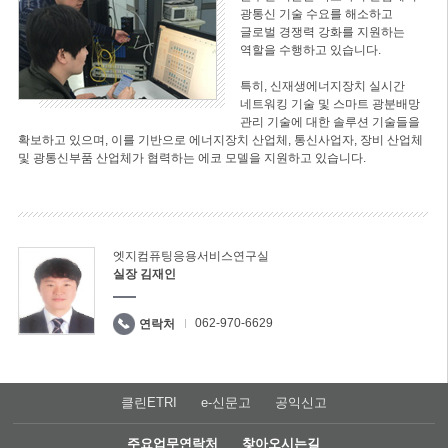
광통신 기술 수요를 해소하고
글로벌 경쟁력 강화를 지원하는
역할을 수행하고 있습니다.
특히, 신재생에너지장치 실시간
네트워킹 기술 및 스마트 광분배망
관리 기술에 대한 솔루션 기술들을
확보하고 있으며, 이를 기반으로 에너지장치 산업체, 통신사업자, 장비 산업체
및 광통신부품 산업체가 협력하는 에코 모델을 지원하고 있습니다.
엣지컴퓨팅응용서비스연구실
실장 김재인
062-970-6629
연락처
클린ETRI
e-신문고
공익신고
주요업무연락처
찾아오시는길