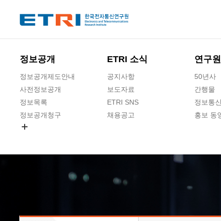
본문 바로가기
주요메뉴 바로가기
하단메뉴 바로가기
정보공개
ETRI 소식
연구원
정보공개제도안내
공지사항
50년사
사전정보공개
보도자료
간행물
정보목록
ETRI SNS
정보통신
정보공개청구
채용공고
홍보 동
경영공시
공공데이터개방
사업실명제