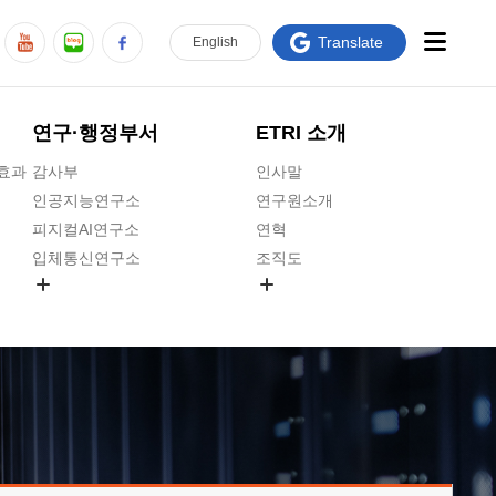
Translate
En
glish
연구·행정부서
ETRI 소개
급효과
감사부
인사말
인공지능연구소
연구원소개
피지컬AI연구소
연혁
입체통신연구소
조직도
공간미디어연구소
기타 공개정보
ADX융합연구소
원규 제·개정 예고
ICT전략연구소
연구원 고객헌장
인공지능안전연구소
ETRI CI
우주항공반도체전략연구단
주요업무연락처
대경권연구본부
찾아오시는길
호남권연구본부