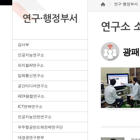
연구·행정부서
연구·행정부서
연구소 
감사부
광패
인공지능연구소
피지컬AI연구소
입체통신연구소
공간미디어연구소
ADX융합연구소
ICT전략연구소
인공지능안전연구소
우주항공반도체전략연구단
대경권연구본부