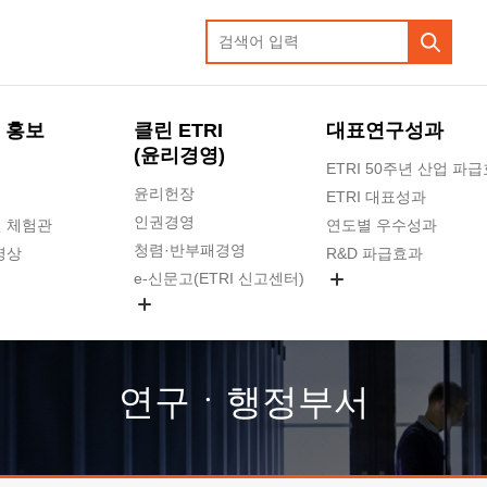
 홍보
클린 ETRI
대표연구성과
(윤리경영)
ETRI 50주년 산업 파
윤리헌장
ETRI 대표성과
인권경영
 체험관
연도별 우수성과
청렴·반부패경영
영상
R&D 파급효과
e-신문고(ETRI 신고센터)
지식공유플랫폼
공익신고
청렴포털 신고
고객의소리
연구ㆍ행정부서
수의계약 현황
부패징계 현황
감사결과공개