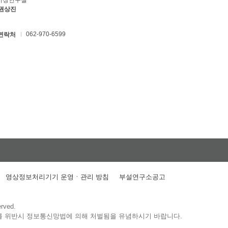
키징연구실
 권상진
062-970-6599
연락처
영상정보처리기기 운영ㆍ관리 방침
부설연구소공고
erved.
를 위반시 정보통신망법에 의해 처벌됨을 유념하시기 바랍니다.