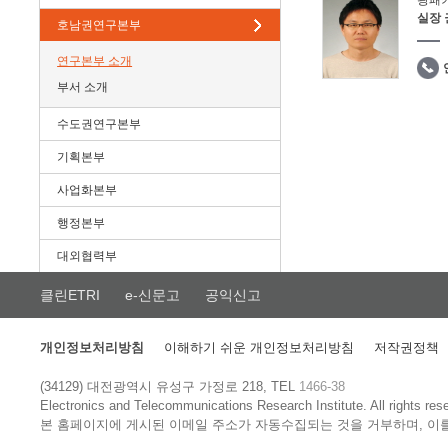
광패
실장
호남권연구본부
연구본부 소개
부서 소개
수도권연구본부
기획본부
사업화본부
행정본부
대외협력부
클린ETRI
e-신문고
공익신고
개인정보처리방침
이해하기 쉬운 개인정보처리방침
저작권정책
(34129) 대전광역시 유성구 가정로 218, TEL
1466-38
Electronics and Telecommunications Research Institute.
All rights res
본 홈페이지에 게시된 이메일 주소가 자동수집되는 것을 거부하며, 이