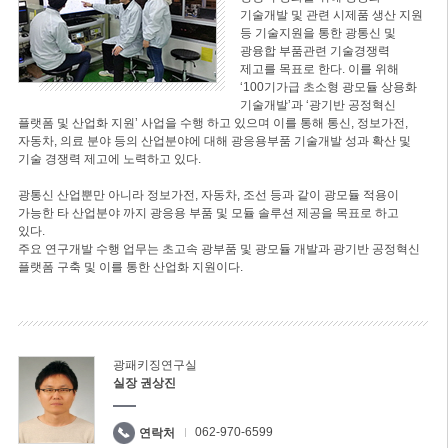
기술개발 및 관련 시제품 생산 지원
등 기술지원을 통한 광통신 및
광융합 부품관련 기술경쟁력
제고를 목표로 한다. 이를 위해
‘100기가급 초소형 광모듈 상용화
기술개발’과 ‘광기반 공정혁신
플랫폼 및 산업화 지원’ 사업을 수행 하고 있으며 이를 통해 통신, 정보가전,
자동차, 의료 분야 등의 산업분야에 대해 광응용부품 기술개발 성과 확산 및
기술 경쟁력 제고에 노력하고 있다.
광통신 산업뿐만 아니라 정보가전, 자동차, 조선 등과 같이 광모듈 적용이
가능한 타 산업분야 까지 광응용 부품 및 모듈 솔루션 제공을 목표로 하고
있다.
주요 연구개발 수행 업무는 초고속 광부품 및 광모듈 개발과 광기반 공정혁신
플랫폼 구축 및 이를 통한 산업화 지원이다.
광패키징연구실
실장 권상진
062-970-6599
연락처