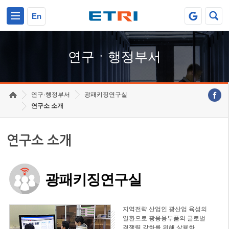
본문 바로가기
주요메뉴 바로가기
하단메뉴 바로가기
En
연구ㆍ행정부서
연구·행정부서
광패키징연구실
연구소 소개
연구소 소개
광패키징연구실
지역전략 산업인 광산업 육성의
일환으로 광응용부품의 글로벌
경쟁력 강화를 위해 상용화