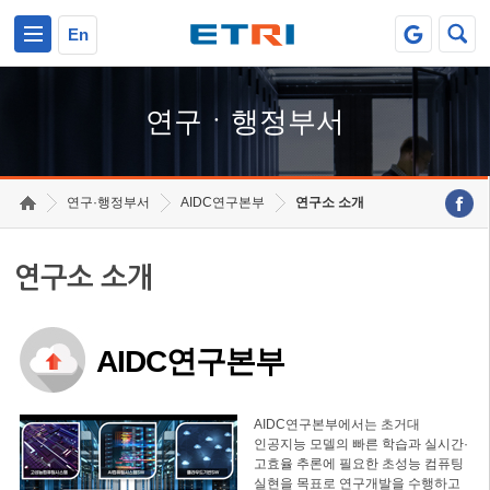
본문 바로가기
주요메뉴 바로가기
하단메뉴 바로가기
En
연구ㆍ행정부서
연구·행정부서
AIDC연구본부
연구소 소개
연구소 소개
AIDC연구본부
AIDC연구본부에서는 초거대
인공지능 모델의 빠른 학습과 실시간·
고효율 추론에 필요한 초성능 컴퓨팅
실현을 목표로 연구개발을 수행하고