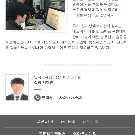
광통신 기술 수요를 해소하고
글로벌 경쟁력 강화를 지원하는
역할을 수행하고 있습니다.
특히, 신재생에너지장치 실시간
네트워킹 기술 및 스마트 광분배망
관리 기술에 대한 솔루션 기술들을
확보하고 있으며, 이를 기반으로 에너지장치 산업체, 통신사업자, 장비 산업체
및 광통신부품 산업체가 협력하는 에코 모델을 지원하고 있습니다.
엣지컴퓨팅응용서비스연구실
실장 김재인
062-970-6629
연락처
클린ETRI
e-신문고
공익신고
주요업무연락처
찾아오시는길