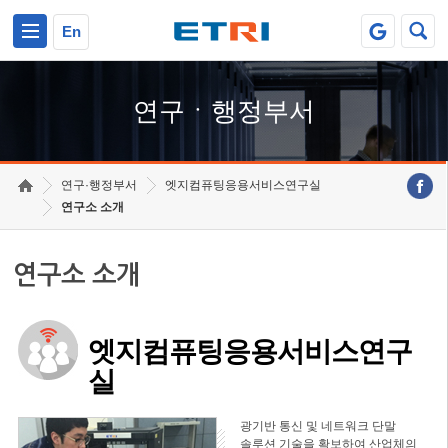
본문 바로가기
주요메뉴 바로가기
하단메뉴 바로가기
En
연구ㆍ행정부서
연구·행정부서
엣지컴퓨팅응용서비스연구실
연구소 소개
연구소 소개
엣지컴퓨팅응용서비스연구
실
광기반 통신 및 네트워크 단말
솔루션 기술을 확보하여 산업체의