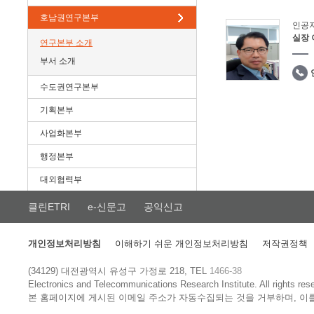
호남권연구본부
인공
실장
연구본부 소개
부서 소개
수도권연구본부
기획본부
사업화본부
행정본부
대외협력부
클린ETRI
e-신문고
공익신고
개인정보처리방침
이해하기 쉬운 개인정보처리방침
저작권정책
(34129) 대전광역시 유성구 가정로 218, TEL
1466-38
Electronics and Telecommunications Research Institute.
All rights res
본 홈페이지에 게시된 이메일 주소가 자동수집되는 것을 거부하며, 이