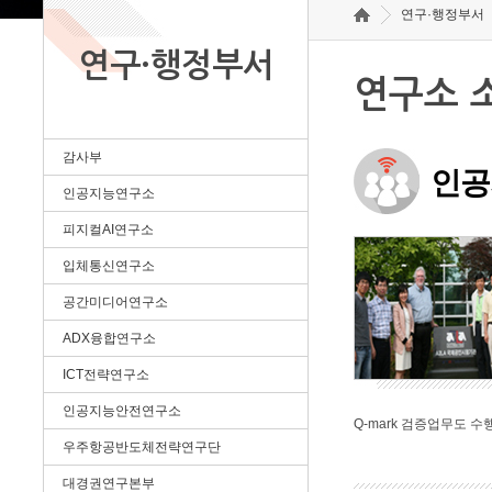
연구·행정부서
연구·행정부서
연구소 
감사부
인공
인공지능연구소
피지컬AI연구소
입체통신연구소
공간미디어연구소
ADX융합연구소
ICT전략연구소
인공지능안전연구소
Q-mark 검증업무도 수
우주항공반도체전략연구단
대경권연구본부