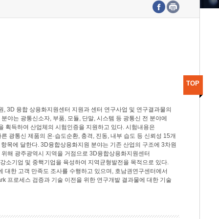
수도권연구본부
기획본부
사업화본부
행정본부
대외협력부
TOP
, 3D 융합 상용화지원센터 지원과 센터 연구사업 및 연구결과물의
분야는 광통신소자, 부품, 모듈, 단말, 시스템 등 광통신 전 분야에
을 획득하여 산업체의 시험인증을 지원하고 있다. 시험내용은
제시험규격에 따른 광통신 제품의 온·습도순환, 충격, 진동, 내부 습도 등 신뢰성 15개
2개 항목에 달한다. 3D융합상용화지원 분야는 기존 산업의 구조에 3차원
을 위해 광주광역시 지역을 거점으로 3D융합상용화지원센터
 강소기업 및 중핵기업을 육성하여 지역균형발전을 목적으로 있다.
활동에 대한 고객 만족도 조사를 수행하고 있으며, 호남권연구센터에서
rk 프로세스 검증과 기술 이전을 위한 연구개발 결과물에 대한 기술