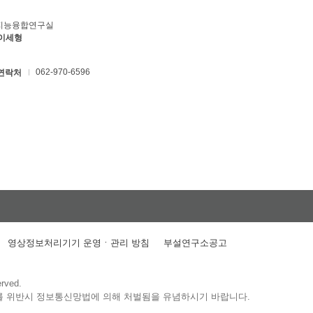
지능융합연구실
 이세형
062-970-6596
연락처
영상정보처리기기 운영ㆍ관리 방침
부설연구소공고
erved.
를 위반시 정보통신망법에 의해 처벌됨을 유념하시기 바랍니다.