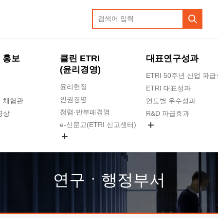
 홍보
클린 ETRI
대표연구성과
(윤리경영)
ETRI 50주년 산업 파
윤리헌장
ETRI 대표성과
인권경영
 체험관
연도별 우수성과
청렴·반부패경영
영상
R&D 파급효과
e-신문고(ETRI 신고센터)
지식공유플랫폼
공익신고
청렴포털 신고
고객의소리
연구ㆍ행정부서
수의계약 현황
부패징계 현황
감사결과공개