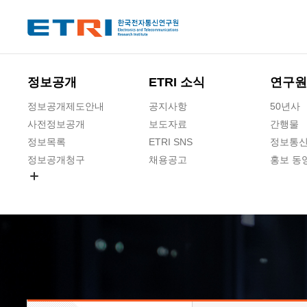
본문 바로가기
주요메뉴 바로가기
하단메뉴 바로가기
정보공개
ETRI 소식
연구원
정보공개제도안내
공지사항
50년사
사전정보공개
보도자료
간행물
정보목록
ETRI SNS
정보통신
정보공개청구
채용공고
홍보 동
경영공시
공공데이터개방
사업실명제