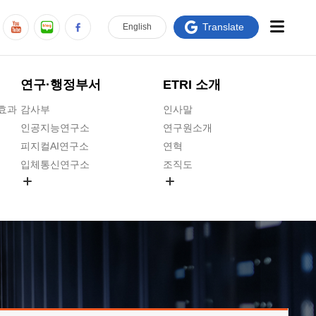
Translate
En
glish
연구·행정부서
ETRI 소개
급효과
감사부
인사말
인공지능연구소
연구원소개
피지컬AI연구소
연혁
입체통신연구소
조직도
공간미디어연구소
기타 공개정보
ADX융합연구소
원규 제·개정 예고
ICT전략연구소
연구원 고객헌장
인공지능안전연구소
ETRI CI
우주항공반도체전략연구단
주요업무연락처
대경권연구본부
찾아오시는길
호남권연구본부