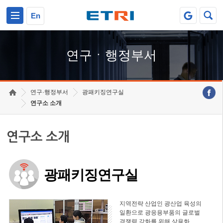
본문 바로가기
주요메뉴 바로가기
하단메뉴 바로가기
En
연구ㆍ행정부서
연구·행정부서
광패키징연구실
연구소 소개
연구소 소개
광패키징연구실
지역전략 산업인 광산업 육성의
일환으로 광응용부품의 글로벌
경쟁력 강화를 위해 상용화