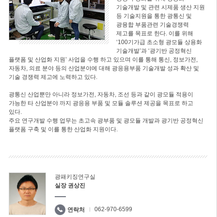
기술개발 및 관련 시제품 생산 지원
등 기술지원을 통한 광통신 및
광융합 부품관련 기술경쟁력
제고를 목표로 한다. 이를 위해
‘100기가급 초소형 광모듈 상용화
기술개발’과 ‘광기반 공정혁신
플랫폼 및 산업화 지원’ 사업을 수행 하고 있으며 이를 통해 통신, 정보가전,
자동차, 의료 분야 등의 산업분야에 대해 광응용부품 기술개발 성과 확산 및
기술 경쟁력 제고에 노력하고 있다.
광통신 산업뿐만 아니라 정보가전, 자동차, 조선 등과 같이 광모듈 적용이
가능한 타 산업분야 까지 광응용 부품 및 모듈 솔루션 제공을 목표로 하고
있다.
주요 연구개발 수행 업무는 초고속 광부품 및 광모듈 개발과 광기반 공정혁신
플랫폼 구축 및 이를 통한 산업화 지원이다.
광패키징연구실
실장 권상진
062-970-6599
연락처