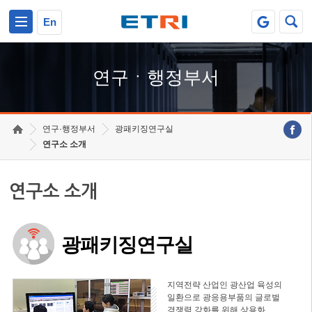
본문 바로가기
주요메뉴 바로가기
하단메뉴 바로가기
En
연구ㆍ행정부서
연구·행정부서
광패키징연구실
연구소 소개
연구소 소개
광패키징연구실
지역전략 산업인 광산업 육성의
일환으로 광응용부품의 글로벌
경쟁력 강화를 위해 상용화