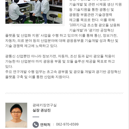
기술개발 및 관련 시제품 생산 지원
등 기술지원을 통한 광통신 및
광융합 부품관련 기술경쟁력
제고를 목표로 한다. 이를 위해
‘100기가급 초소형 광모듈 상용화
기술개발’과 ‘광기반 공정혁신
플랫폼 및 산업화 지원’ 사업을 수행 하고 있으며 이를 통해 통신, 정보가전,
자동차, 의료 분야 등의 산업분야에 대해 광응용부품 기술개발 성과 확산 및
기술 경쟁력 제고에 노력하고 있다.
광통신 산업뿐만 아니라 정보가전, 자동차, 조선 등과 같이 광모듈 적용이
가능한 타 산업분야 까지 광응용 부품 및 모듈 솔루션 제공을 목표로 하고
있다.
주요 연구개발 수행 업무는 초고속 광부품 및 광모듈 개발과 광기반 공정혁신
플랫폼 구축 및 이를 통한 산업화 지원이다.
광패키징연구실
실장 권상진
062-970-6599
연락처