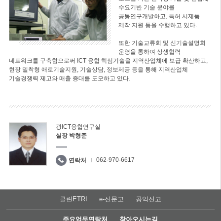
수요기반 기술 분야를
공동연구개발하고, 특허 시제품
제작 지원 등을 수행하고 있다.
또한 기술교류회 및 신기술설명회
운영을 통하여 상생협력
네트워크를 구축함으로써 ICT 융합 핵심기술을 지역산업체에 보급 확산하고,
현장 밀착형 애로기술지원, 기술상담, 정보제공 등을 통해 지역산업체
기술경쟁력 제고와 매출 증대를 도모하고 있다.
광ICT융합연구실
실장 박형준
062-970-6617
연락처
클린ETRI
e-신문고
공익신고
주요업무연락처
찾아오시는길