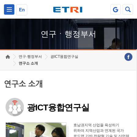
본문 바로가기
주요메뉴 바로가기
하단메뉴 바로가기
En
연구ㆍ행정부서
연구·행정부서
광ICT융합연구실
연구소 소개
연구소 소개
광ICT융합연구실
호남권지역 산업을 육성하기
위하여 지역산업과 연계된 국가
로드맵 기반 전략형 기술 및 산업체