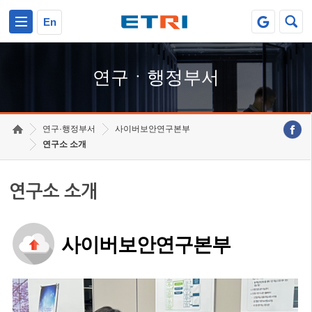
본문 바로가기
주요메뉴 바로가기
하단메뉴 바로가기
En
연구ㆍ행정부서
연구·행정부서
사이버보안연구본부
연구소 소개
연구소 소개
사이버보안연구본부