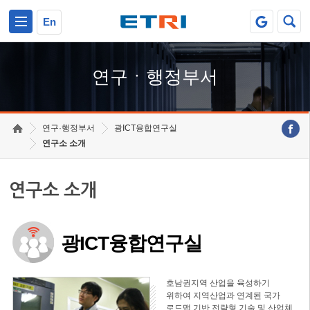
본문 바로가기
주요메뉴 바로가기
하단메뉴 바로가기
En
연구ㆍ행정부서
연구·행정부서
광ICT융합연구실
연구소 소개
연구소 소개
광ICT융합연구실
호남권지역 산업을 육성하기
위하여 지역산업과 연계된 국가
로드맵 기반 전략형 기술 및 산업체