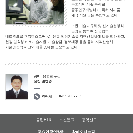
수요기반 기술 분야를
공동연구개발하고, 특허 시제품
제작 지원 등을 수행하고 있다.
또한 기술교류회 및 신기술설명회
운영을 통하여 상생협력
네트워크를 구축함으로써 ICT 융합 핵심기술을 지역산업체에 보급 확산하고,
현장 밀착형 애로기술지원, 기술상담, 정보제공 등을 통해 지역산업체
기술경쟁력 제고와 매출 증대를 도모하고 있다.
광ICT융합연구실
실장 박형준
062-970-6617
연락처
클린ETRI
e-신문고
공익신고
주요업무연락처
찾아오시는길