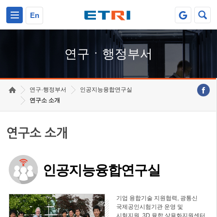
본문 바로가기
주요메뉴 바로가기
하단메뉴 바로가기
En
연구ㆍ행정부서
연구·행정부서
인공지능융합연구실
연구소 소개
연구소 소개
인공지능융합연구실
기업 융합기술 지원협력, 광통신
국제공인시험기관 운영 및
시험지원, 3D 융합 상용화지원센터