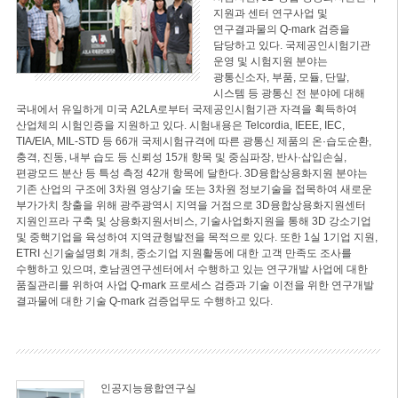
지원과 센터 연구사업 및
연구결과물의 Q-mark 검증을
담당하고 있다. 국제공인시험기관
운영 및 시험지원 분야는
광통신소자, 부품, 모듈, 단말,
시스템 등 광통신 전 분야에 대해
국내에서 유일하게 미국 A2LA로부터 국제공인시험기관 자격을 획득하여
산업체의 시험인증을 지원하고 있다. 시험내용은 Telcordia, IEEE, IEC,
TIA/EIA, MIL-STD 등 66개 국제시험규격에 따른 광통신 제품의 온·습도순환,
충격, 진동, 내부 습도 등 신뢰성 15개 항목 및 중심파장, 반사·삽입손실,
편광모드 분산 등 특성 측정 42개 항목에 달한다. 3D융합상용화지원 분야는
기존 산업의 구조에 3차원 영상기술 또는 3차원 정보기술을 접목하여 새로운
부가가치 창출을 위해 광주광역시 지역을 거점으로 3D융합상용화지원센터
지원인프라 구축 및 상용화지원서비스, 기술사업화지원을 통해 3D 강소기업
및 중핵기업을 육성하여 지역균형발전을 목적으로 있다. 또한 1실 1기업 지원,
ETRI 신기술설명회 개최, 중소기업 지원활동에 대한 고객 만족도 조사를
수행하고 있으며, 호남권연구센터에서 수행하고 있는 연구개발 사업에 대한
품질관리를 위하여 사업 Q-mark 프로세스 검증과 기술 이전을 위한 연구개발
결과물에 대한 기술 Q-mark 검증업무도 수행하고 있다.
인공지능융합연구실