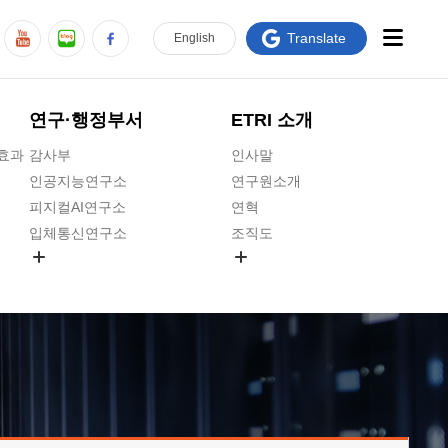
Translate
En
glish
연구·행정부서
ETRI 소개
급효과
감사부
인사말
인공지능연구소
연구원소개
피지컬AI연구소
연혁
입체통신연구소
조직도
공간미디어연구소
기타 공개정보
ADX융합연구소
원규 제·개정 예고
ICT전략연구소
연구원 고객헌장
인공지능안전연구소
ETRI CI
우주항공반도체전략연구단
주요업무연락처
대경권연구본부
찾아오시는길
호남권연구본부