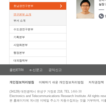
광패
실장
호남권연구본부
연구본부 소개
부서 소개
수도권연구본부
기획본부
사업화본부
행정본부
대외협력부
클린ETRI
e-신문고
공익신고
개인정보처리방침
이해하기 쉬운 개인정보처리방침
저작권정책
(34129) 대전광역시 유성구 가정로 218, TEL
1466-38
Electronics and Telecommunications Research Institute.
All rights res
본 홈페이지에 게시된 이메일 주소가 자동수집되는 것을 거부하며, 이