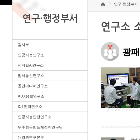
연구·행정부서
연구·행정부서
연구소 
감사부
광패
인공지능연구소
피지컬AI연구소
입체통신연구소
공간미디어연구소
ADX융합연구소
ICT전략연구소
인공지능안전연구소
우주항공반도체전략연구단
대경권연구본부