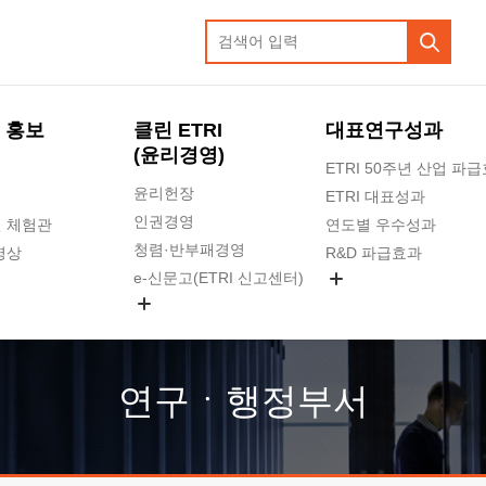
 홍보
클린 ETRI
대표연구성과
(윤리경영)
ETRI 50주년 산업 파
윤리헌장
ETRI 대표성과
인권경영
 체험관
연도별 우수성과
청렴·반부패경영
영상
R&D 파급효과
e-신문고(ETRI 신고센터)
지식공유플랫폼
공익신고
청렴포털 신고
고객의소리
연구ㆍ행정부서
수의계약 현황
부패징계 현황
감사결과공개