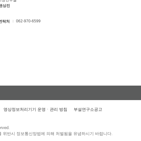
키징연구실
 권상진
062-970-6599
연락처
영상정보처리기기 운영ㆍ관리 방침
부설연구소공고
erved.
를 위반시 정보통신망법에 의해 처벌됨을 유념하시기 바랍니다.