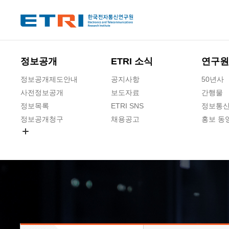
본문 바로가기
주요메뉴 바로가기
하단메뉴 바로가기
정보공개
ETRI 소식
연구원
정보공개제도안내
공지사항
50년사
사전정보공개
보도자료
간행물
정보목록
ETRI SNS
정보통신
정보공개청구
채용공고
홍보 동
경영공시
공공데이터개방
사업실명제