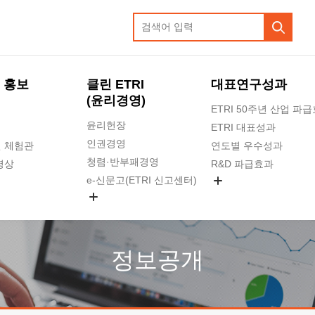
 홍보
클린 ETRI
대표연구성과
(윤리경영)
ETRI 50주년 산업 파
윤리헌장
ETRI 대표성과
인권경영
 체험관
연도별 우수성과
청렴·반부패경영
영상
R&D 파급효과
e-신문고(ETRI 신고센터)
지식공유플랫폼
공익신고
청렴포털 신고
고객의소리
정보공개
수의계약 현황
부패징계 현황
감사결과공개