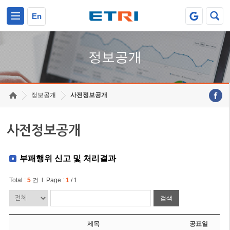
본문 바로가기
주요메뉴 바로가기
En
정보공개
정보공개
사전정보공개
사전정보공개
부패행위 신고 및 처리결과
Total :
5
건 l Page :
1
/ 1
검색
제목
공표일