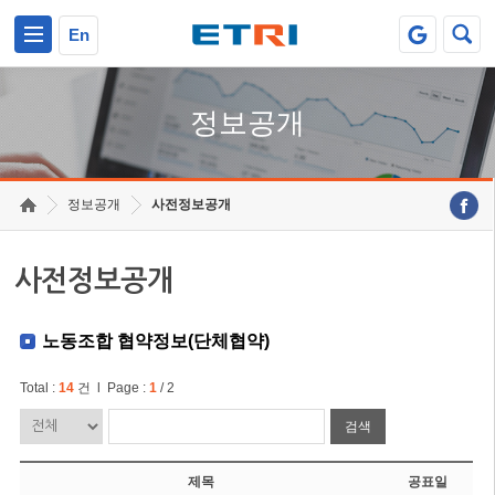
본문 바로가기
주요메뉴 바로가기
En
정보공개
정보공개
사전정보공개
사전정보공개
노동조합 협약정보(단체협약)
Total :
14
건 l Page :
1
/ 2
검색
제목
공표일