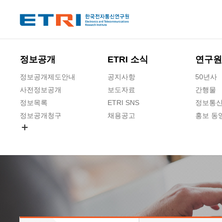
본문 바로가기
주요메뉴 바로가기
정보공개
ETRI 소식
연구원
정보공개제도안내
공지사항
50년사
사전정보공개
보도자료
간행물
정보목록
ETRI SNS
정보통신
정보공개청구
채용공고
홍보 동
경영공시
공공데이터개방
사업실명제