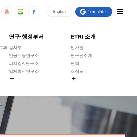
Translate
En
glish
연구·행정부서
ETRI 소개
급효과
감사부
인사말
인공지능연구소
연구원소개
피지컬AI연구소
연혁
입체통신연구소
조직도
공간미디어연구소
기타 공개정보
ADX융합연구소
원규 제·개정 예고
ICT전략연구소
연구원 고객헌장
인공지능안전연구소
ETRI CI
우주항공반도체전략연구단
주요업무연락처
대경권연구본부
찾아오시는길
호남권연구본부