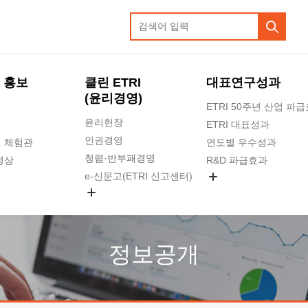
 홍보
클린 ETRI
대표연구성과
(윤리경영)
ETRI 50주년 산업 파
윤리헌장
ETRI 대표성과
인권경영
 체험관
연도별 우수성과
청렴·반부패경영
영상
R&D 파급효과
e-신문고(ETRI 신고센터)
지식공유플랫폼
공익신고
청렴포털 신고
고객의소리
정보공개
수의계약 현황
부패징계 현황
감사결과공개