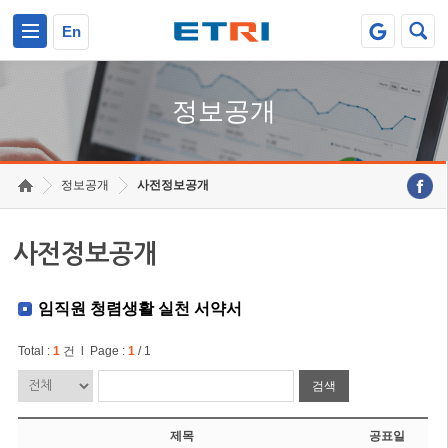
본문 바로가기
주요메뉴 바로가기
En
정보공개
정보공개
사전정보공개
사전정보공개
임직원 청렴생활 실천 서약서
Total :
1
건 l Page :
1
/ 1
검색
제목
공표일