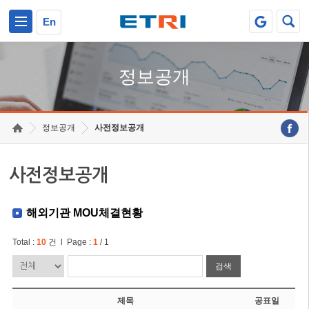
본문 바로가기
주요메뉴 바로가기
En
정보공개
정보공개
사전정보공개
사전정보공개
해외기관 MOU체결현황
Total :
10
건 l Page :
1
/ 1
검색
제목
공표일