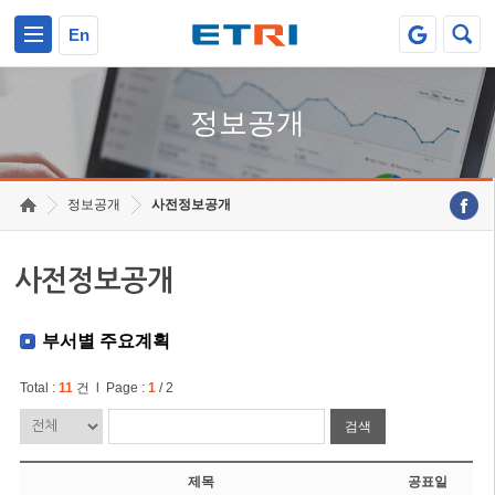
본문 바로가기
주요메뉴 바로가기
En
정보공개
정보공개
사전정보공개
사전정보공개
부서별 주요계획
Total :
11
건 l Page :
1
/ 2
검색
제목
공표일