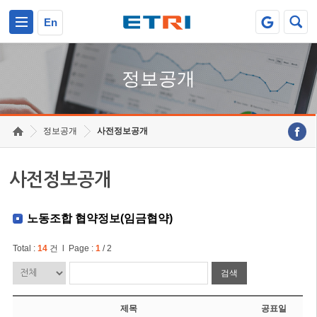
본문 바로가기
주요메뉴 바로가기
En
정보공개
정보공개
사전정보공개
사전정보공개
노동조합 협약정보(임금협약)
Total :
14
건 l Page :
1
/ 2
검색
제목
공표일