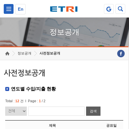
본문 바로가기
주요메뉴 바로가기
En
정보공개
정보공개
사전정보공개
사전정보공개
연도별 수입/지출 현황
Total :
12
건 l Page :
1
/ 2
검색
제목
공표일