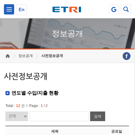
본문 바로가기
주요메뉴 바로가기
En
정보공개
정보공개
사전정보공개
사전정보공개
연도별 수입/지출 현황
Total :
12
건 l Page :
1
/ 2
검색
제목
공표일