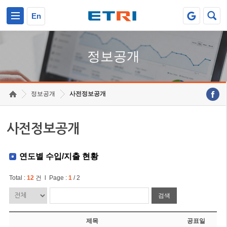
본문 바로가기
주요메뉴 바로가기
En
정보공개
정보공개
사전정보공개
사전정보공개
연도별 수입/지출 현황
Total :
12
건 l Page :
1
/ 2
검색
제목
공표일