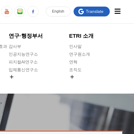
Translate
En
glish
연구·행정부서
ETRI 소개
급효과
감사부
인사말
인공지능연구소
연구원소개
피지컬AI연구소
연혁
입체통신연구소
조직도
공간미디어연구소
기타 공개정보
ADX융합연구소
원규 제·개정 예고
ICT전략연구소
연구원 고객헌장
인공지능안전연구소
ETRI CI
우주항공반도체전략연구단
주요업무연락처
대경권연구본부
찾아오시는길
호남권연구본부