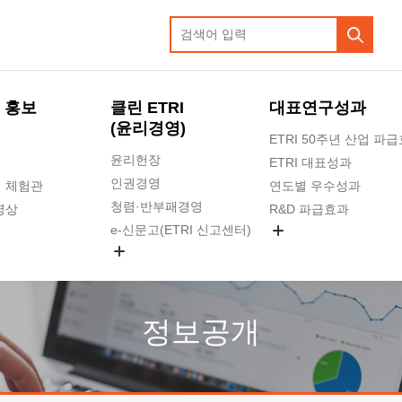
 홍보
클린 ETRI
대표연구성과
(윤리경영)
ETRI 50주년 산업 파
윤리헌장
ETRI 대표성과
인권경영
 체험관
연도별 우수성과
청렴·반부패경영
영상
R&D 파급효과
e-신문고(ETRI 신고센터)
지식공유플랫폼
공익신고
청렴포털 신고
고객의소리
정보공개
수의계약 현황
부패징계 현황
감사결과공개