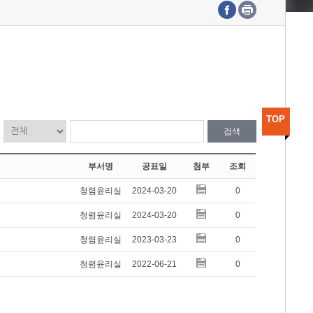
수도권연구본부
기획본부
사업화본부
행정본부
대외협력부
TOP
검색
부서명
공표일
첨부
조회
청렴윤리실
2024-03-20
0
청렴윤리실
2024-03-20
0
청렴윤리실
2023-03-23
0
청렴윤리실
2022-06-21
0