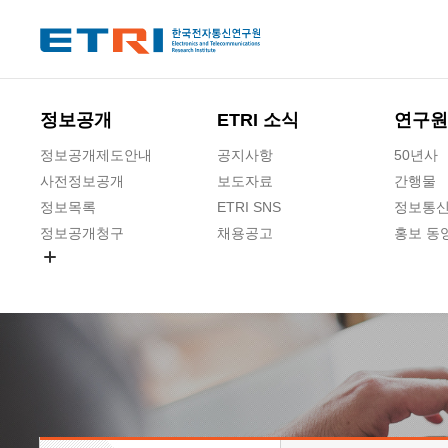
본문 바로가기
주요메뉴 바로가기
정보공개
ETRI 소식
연구원
정보공개제도안내
공지사항
50년사
사전정보공개
보도자료
간행물
정보목록
ETRI SNS
정보통신
정보공개청구
채용공고
홍보 동
경영공시
공공데이터개방
사업실명제