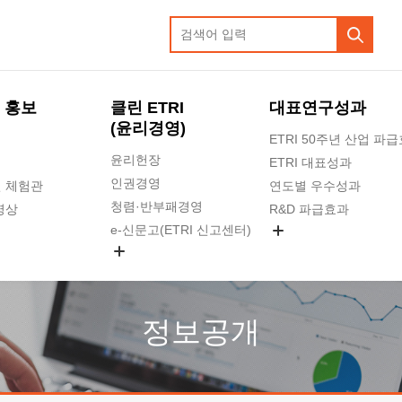
 홍보
클린 ETRI
대표연구성과
(윤리경영)
ETRI 50주년 산업 파
윤리헌장
ETRI 대표성과
인권경영
 체험관
연도별 우수성과
청렴·반부패경영
영상
R&D 파급효과
e-신문고(ETRI 신고센터)
지식공유플랫폼
공익신고
청렴포털 신고
고객의소리
정보공개
수의계약 현황
부패징계 현황
감사결과공개