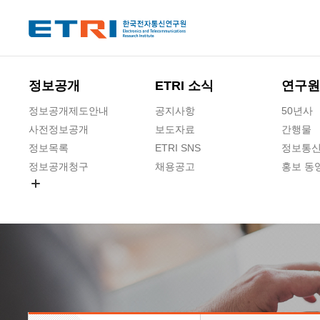
본문 바로가기
주요메뉴 바로가기
정보공개
ETRI 소식
연구원
정보공개제도안내
공지사항
50년사
사전정보공개
보도자료
간행물
정보목록
ETRI SNS
정보통신
정보공개청구
채용공고
홍보 동
경영공시
공공데이터개방
사업실명제