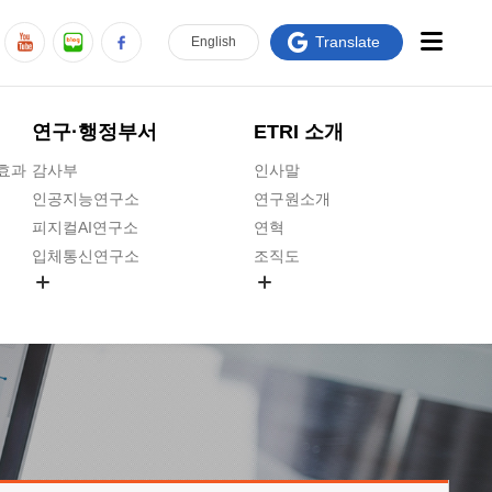
Translate
En
glish
연구·행정부서
ETRI 소개
급효과
감사부
인사말
인공지능연구소
연구원소개
피지컬AI연구소
연혁
입체통신연구소
조직도
공간미디어연구소
기타 공개정보
ADX융합연구소
원규 제·개정 예고
ICT전략연구소
연구원 고객헌장
인공지능안전연구소
ETRI CI
우주항공반도체전략연구단
주요업무연락처
대경권연구본부
찾아오시는길
호남권연구본부