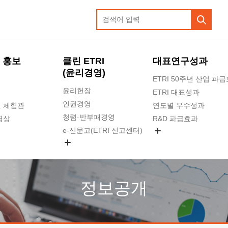
 홍보
클린 ETRI
대표연구성과
(윤리경영)
ETRI 50주년 산업 파
윤리헌장
ETRI 대표성과
인권경영
 체험관
연도별 우수성과
청렴·반부패경영
영상
R&D 파급효과
e-신문고(ETRI 신고센터)
지식공유플랫폼
공익신고
청렴포털 신고
고객의소리
정보공개
수의계약 현황
부패징계 현황
감사결과공개