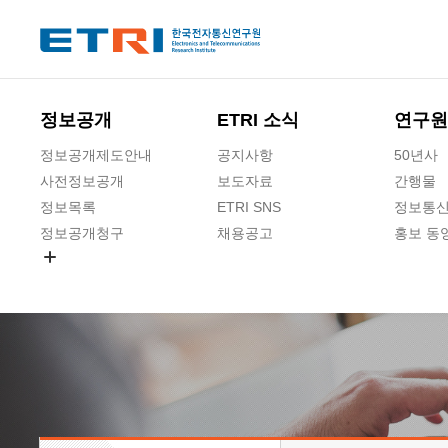
본문 바로가기
주요메뉴 바로가기
정보공개
ETRI 소식
연구원
정보공개제도안내
공지사항
50년사
사전정보공개
보도자료
간행물
정보목록
ETRI SNS
정보통신
정보공개청구
채용공고
홍보 동
경영공시
공공데이터개방
사업실명제