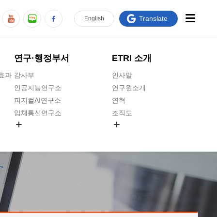
Translate
En
glish
연구·행정부서
ETRI 소개
급효과
감사부
인사말
인공지능연구소
연구원소개
피지컬AI연구소
연혁
입체통신연구소
조직도
공간미디어연구소
기타 공개정보
ADX융합연구소
원규 제·개정 예고
ICT전략연구소
연구원 고객헌장
인공지능안전연구소
ETRI CI
우주항공반도체전략연구단
주요업무연락처
대경권연구본부
찾아오시는길
호남권연구본부