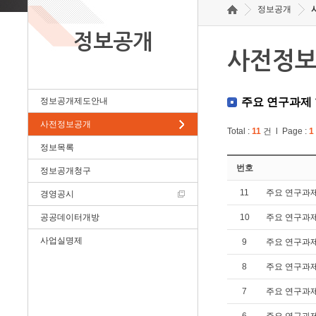
정보공개
정보공개
사전정
정보공개제도안내
주요 연구과제
사전정보공개
Total :
11
건 l Page :
1
정보목록
번호
정보공개청구
11
주요 연구과
경영공시
공공데이터개방
10
주요 연구과
사업실명제
9
주요 연구과
8
주요 연구과
7
주요 연구과