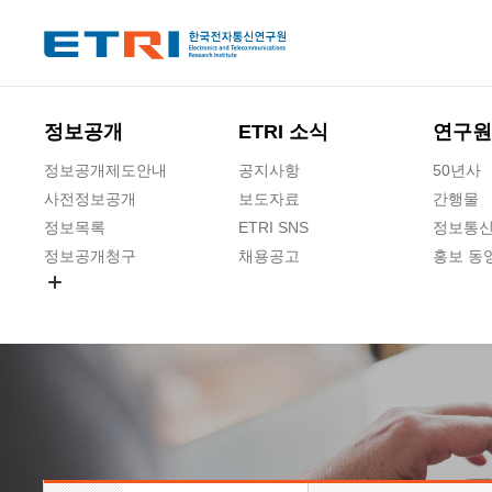
본문 바로가기
주요메뉴 바로가기
정보공개
ETRI 소식
연구원
정보공개제도안내
공지사항
50년사
사전정보공개
보도자료
간행물
정보목록
ETRI SNS
정보통신
정보공개청구
채용공고
홍보 동
경영공시
공공데이터개방
사업실명제