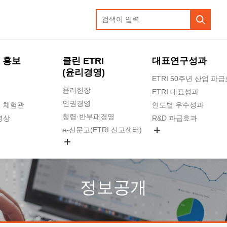
 홍보
클린 ETRI
대표연구성과
(윤리경영)
ETRI 50주년 산업 파
윤리헌장
ETRI 대표성과
인권경영
 체험관
연도별 우수성과
청렴·반부패경영
영상
R&D 파급효과
e-신문고(ETRI 신고센터)
지식공유플랫폼
공익신고
청렴포털 신고
고객의소리
정보공개
수의계약 현황
부패징계 현황
감사결과공개