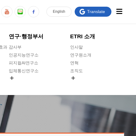
Translate
En
glish
연구·행정부서
ETRI 소개
급효과
감사부
인사말
인공지능연구소
연구원소개
피지컬AI연구소
연혁
입체통신연구소
조직도
공간미디어연구소
기타 공개정보
ADX융합연구소
원규 제·개정 예고
ICT전략연구소
연구원 고객헌장
인공지능안전연구소
ETRI CI
우주항공반도체전략연구단
주요업무연락처
대경권연구본부
찾아오시는길
호남권연구본부