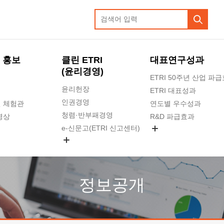
 홍보
클린 ETRI
대표연구성과
(윤리경영)
ETRI 50주년 산업 파
윤리헌장
ETRI 대표성과
인권경영
 체험관
연도별 우수성과
청렴·반부패경영
영상
R&D 파급효과
e-신문고(ETRI 신고센터)
지식공유플랫폼
공익신고
청렴포털 신고
고객의소리
정보공개
수의계약 현황
부패징계 현황
감사결과공개