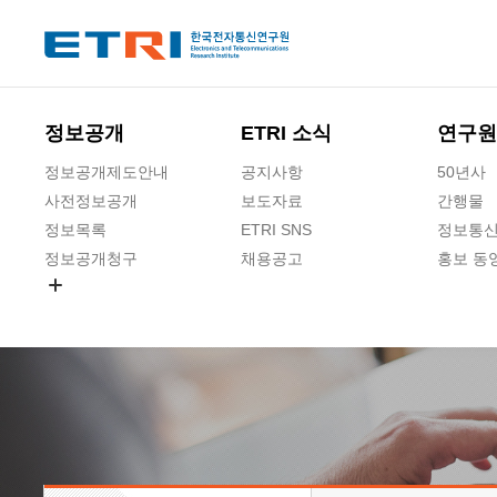
본문 바로가기
주요메뉴 바로가기
정보공개
ETRI 소식
연구원
정보공개제도안내
공지사항
50년사
사전정보공개
보도자료
간행물
정보목록
ETRI SNS
정보통신
정보공개청구
채용공고
홍보 동
경영공시
공공데이터개방
사업실명제