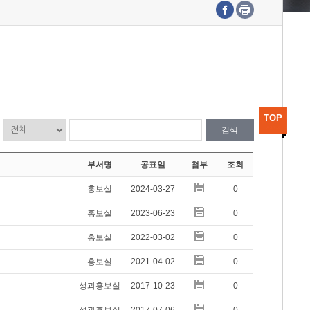
수도권연구본부
기획본부
사업화본부
행정본부
대외협력부
TOP
검색
부서명
공표일
첨부
조회
홍보실
2024-03-27
0
홍보실
2023-06-23
0
홍보실
2022-03-02
0
홍보실
2021-04-02
0
성과홍보실
2017-10-23
0