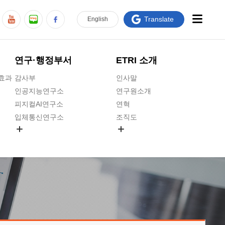
Translate
En
glish
연구·행정부서
ETRI 소개
급효과
감사부
인사말
인공지능연구소
연구원소개
피지컬AI연구소
연혁
입체통신연구소
조직도
공간미디어연구소
기타 공개정보
ADX융합연구소
원규 제·개정 예고
ICT전략연구소
연구원 고객헌장
인공지능안전연구소
ETRI CI
우주항공반도체전략연구단
주요업무연락처
대경권연구본부
찾아오시는길
호남권연구본부