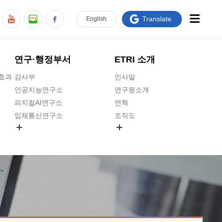
Translate
En
glish
연구·행정부서
ETRI 소개
급효과
감사부
인사말
인공지능연구소
연구원소개
피지컬AI연구소
연혁
입체통신연구소
조직도
공간미디어연구소
기타 공개정보
ADX융합연구소
원규 제·개정 예고
ICT전략연구소
연구원 고객헌장
인공지능안전연구소
ETRI CI
우주항공반도체전략연구단
주요업무연락처
대경권연구본부
찾아오시는길
호남권연구본부