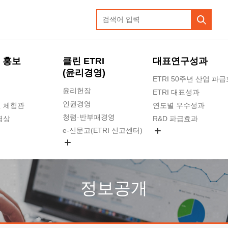
 홍보
클린 ETRI
대표연구성과
(윤리경영)
ETRI 50주년 산업 파
윤리헌장
ETRI 대표성과
인권경영
 체험관
연도별 우수성과
청렴·반부패경영
영상
R&D 파급효과
e-신문고(ETRI 신고센터)
지식공유플랫폼
공익신고
청렴포털 신고
고객의소리
정보공개
수의계약 현황
부패징계 현황
감사결과공개