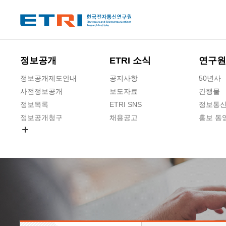
본문 바로가기
주요메뉴 바로가기
정보공개
ETRI 소식
연구원
정보공개제도안내
공지사항
50년사
사전정보공개
보도자료
간행물
정보목록
ETRI SNS
정보통신
정보공개청구
채용공고
홍보 동
경영공시
공공데이터개방
사업실명제