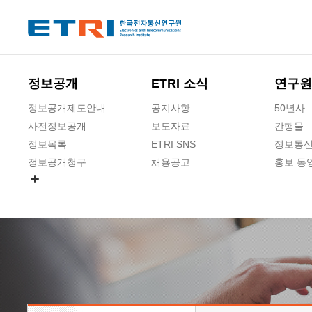
본문 바로가기
주요메뉴 바로가기
정보공개
ETRI 소식
연구원
정보공개제도안내
공지사항
50년사
사전정보공개
보도자료
간행물
정보목록
ETRI SNS
정보통신
정보공개청구
채용공고
홍보 동
경영공시
공공데이터개방
사업실명제