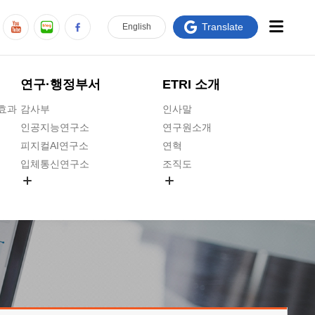
Translate
En
glish
연구·행정부서
ETRI 소개
급효과
감사부
인사말
인공지능연구소
연구원소개
피지컬AI연구소
연혁
입체통신연구소
조직도
공간미디어연구소
기타 공개정보
ADX융합연구소
원규 제·개정 예고
ICT전략연구소
연구원 고객헌장
인공지능안전연구소
ETRI CI
우주항공반도체전략연구단
주요업무연락처
대경권연구본부
찾아오시는길
호남권연구본부