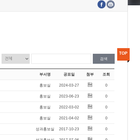
수도권연구본부
기획본부
사업화본부
행정본부
대외협력부
TOP
검색
부서명
공표일
첨부
조회
홍보실
2024-03-27
0
홍보실
2023-06-23
0
홍보실
2022-03-02
0
홍보실
2021-04-02
0
성과홍보실
2017-10-23
0