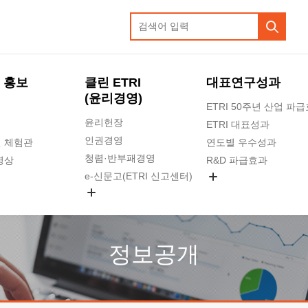
 홍보
클린 ETRI
대표연구성과
(윤리경영)
ETRI 50주년 산업 파
윤리헌장
ETRI 대표성과
인권경영
 체험관
연도별 우수성과
청렴·반부패경영
영상
R&D 파급효과
e-신문고(ETRI 신고센터)
지식공유플랫폼
공익신고
청렴포털 신고
고객의소리
정보공개
수의계약 현황
부패징계 현황
감사결과공개