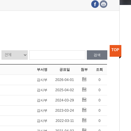
수도권연구본부
기획본부
사업화본부
행정본부
대외협력부
TOP
검색
부서명
공표일
첨부
조회
감사부
2026-04-01
0
감사부
2025-04-02
0
감사부
2024-03-29
0
감사부
2023-03-24
0
감사부
2022-03-11
0