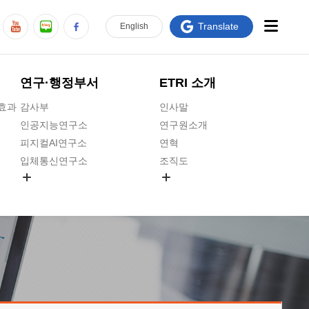
Translate
En
glish
연구·행정부서
ETRI 소개
급효과
감사부
인사말
인공지능연구소
연구원소개
피지컬AI연구소
연혁
입체통신연구소
조직도
공간미디어연구소
기타 공개정보
ADX융합연구소
원규 제·개정 예고
ICT전략연구소
연구원 고객헌장
인공지능안전연구소
ETRI CI
우주항공반도체전략연구단
주요업무연락처
대경권연구본부
찾아오시는길
호남권연구본부