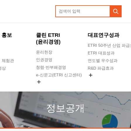
 홍보
클린 ETRI
대표연구성과
(윤리경영)
ETRI 50주년 산업 파
윤리헌장
ETRI 대표성과
인권경영
 체험관
연도별 우수성과
청렴·반부패경영
영상
R&D 파급효과
e-신문고(ETRI 신고센터)
지식공유플랫폼
공익신고
청렴포털 신고
고객의소리
정보공개
수의계약 현황
부패징계 현황
감사결과공개