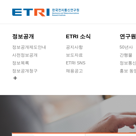
본문 바로가기
주요메뉴 바로가기
정보공개
ETRI 소식
연구원
정보공개제도안내
공지사항
50년사
사전정보공개
보도자료
간행물
정보목록
ETRI SNS
정보통신
정보공개청구
채용공고
홍보 동
경영공시
공공데이터개방
사업실명제