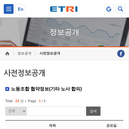
본문 바로가기
주요메뉴 바로가기
En
정보공개
정보공개
사전정보공개
사전정보공개
노동조합 협약정보(기타 노사 합의)
Total :
24
건 l Page :
1
/ 3
검색
제목
공표일