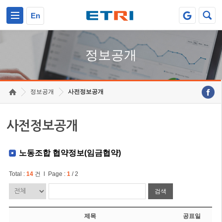
본문 바로가기
주요메뉴 바로가기
En
정보공개
정보공개
사전정보공개
사전정보공개
노동조합 협약정보(임금협약)
Total :
14
건 l Page :
1
/ 2
검색
제목
공표일