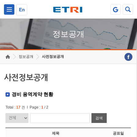
본문 바로가기
주요메뉴 바로가기
En
정보공개
정보공개
사전정보공개
사전정보공개
경비 용역계약 현황
Total :
17
건 l Page :
1
/ 2
검색
제목
공표일