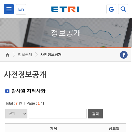
본문 바로가기
주요메뉴 바로가기
En
정보공개
정보공개
사전정보공개
사전정보공개
감사원 지적사항
Total :
7
건 l Page :
1
/ 1
검색
제목
공표일