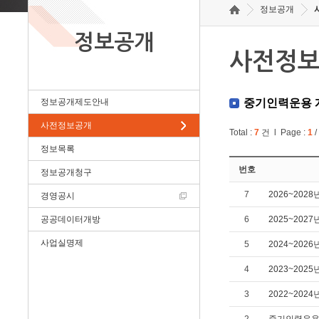
정보공개
정보공개
사전정
정보공개제도안내
중기인력운용 
사전정보공개
Total :
7
건 l Page :
1
/
정보목록
번호
정보공개청구
7
2026~20
경영공시
공공데이터개방
6
2025~20
사업실명제
5
2024~20
4
2023~20
3
2022~20