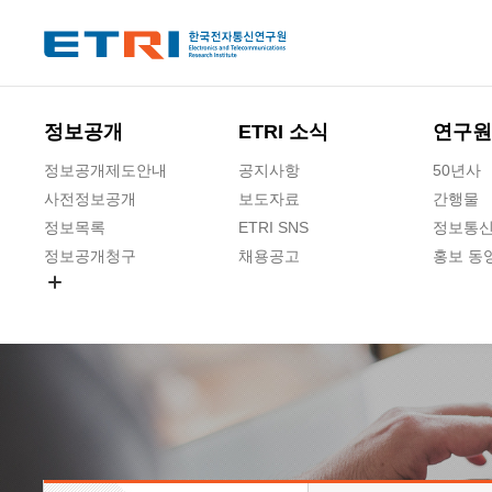
본문 바로가기
주요메뉴 바로가기
정보공개
ETRI 소식
연구원
정보공개제도안내
공지사항
50년사
사전정보공개
보도자료
간행물
정보목록
ETRI SNS
정보통신
정보공개청구
채용공고
홍보 동
경영공시
공공데이터개방
사업실명제