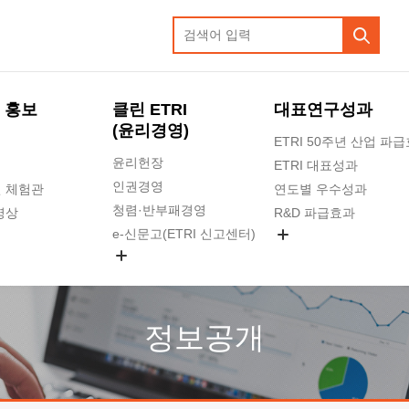
 홍보
클린 ETRI
대표연구성과
(윤리경영)
ETRI 50주년 산업 파
윤리헌장
ETRI 대표성과
인권경영
 체험관
연도별 우수성과
청렴·반부패경영
영상
R&D 파급효과
e-신문고(ETRI 신고센터)
지식공유플랫폼
공익신고
청렴포털 신고
고객의소리
정보공개
수의계약 현황
부패징계 현황
감사결과공개