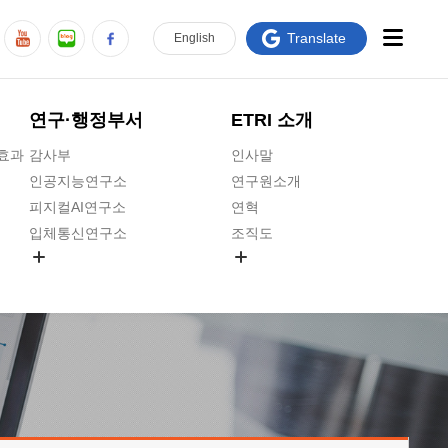
Translate
En
glish
연구·행정부서
ETRI 소개
급효과
감사부
인사말
인공지능연구소
연구원소개
피지컬AI연구소
연혁
입체통신연구소
조직도
공간미디어연구소
기타 공개정보
ADX융합연구소
원규 제·개정 예고
ICT전략연구소
연구원 고객헌장
인공지능안전연구소
ETRI CI
우주항공반도체전략연구단
주요업무연락처
대경권연구본부
찾아오시는길
호남권연구본부