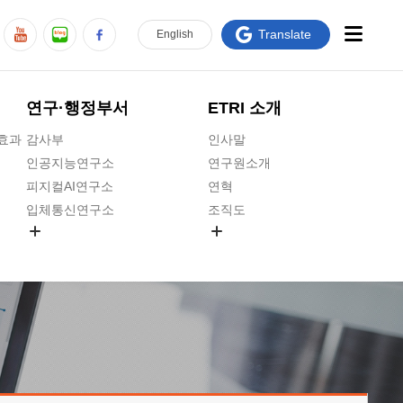
Translate
En
glish
연구·행정부서
ETRI 소개
급효과
감사부
인사말
인공지능연구소
연구원소개
피지컬AI연구소
연혁
입체통신연구소
조직도
공간미디어연구소
기타 공개정보
ADX융합연구소
원규 제·개정 예고
ICT전략연구소
연구원 고객헌장
인공지능안전연구소
ETRI CI
우주항공반도체전략연구단
주요업무연락처
대경권연구본부
찾아오시는길
호남권연구본부