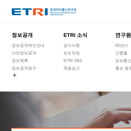
본문 바로가기
주요메뉴 바로가기
정보공개
ETRI 소식
연구원
정보공개제도안내
공지사항
50년사
사전정보공개
보도자료
간행물
정보목록
ETRI SNS
정보통신
정보공개청구
채용공고
홍보 동
경영공시
공공데이터개방
사업실명제