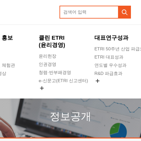
 홍보
클린 ETRI
대표연구성과
(윤리경영)
ETRI 50주년 산업 파
윤리헌장
ETRI 대표성과
인권경영
 체험관
연도별 우수성과
청렴·반부패경영
영상
R&D 파급효과
e-신문고(ETRI 신고센터)
지식공유플랫폼
공익신고
청렴포털 신고
고객의소리
정보공개
수의계약 현황
부패징계 현황
감사결과공개