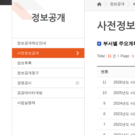
정보공개
정보공개
사전정
정보공개제도안내
부서별 주요계
사전정보공개
Total :
11
건 l Page :
1
정보목록
번호
정보공개청구
11
2026년도 사
경영공시
공공데이터개방
10
2025년도 사
사업실명제
9
2024년도 사
8
2023년도 사
7
2022년도 사