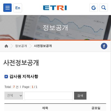
본문 바로가기
주요메뉴 바로가기
En
정보공개
정보공개
사전정보공개
사전정보공개
감사원 지적사항
Total :
7
건 l Page :
1
/ 1
검색
제목
공표일