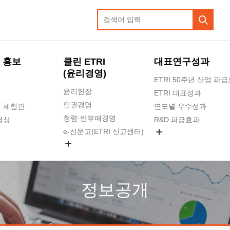
 홍보
클린 ETRI
대표연구성과
(윤리경영)
ETRI 50주년 산업 파
윤리헌장
ETRI 대표성과
인권경영
 체험관
연도별 우수성과
청렴·반부패경영
영상
R&D 파급효과
e-신문고(ETRI 신고센터)
지식공유플랫폼
공익신고
청렴포털 신고
고객의소리
정보공개
수의계약 현황
부패징계 현황
감사결과공개