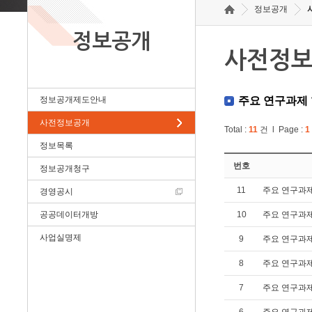
정보공개
정보공개
사전정
정보공개제도안내
주요 연구과제
사전정보공개
Total :
11
건 l Page :
1
정보목록
번호
정보공개청구
11
주요 연구과
경영공시
공공데이터개방
10
주요 연구과
사업실명제
9
주요 연구과
8
주요 연구과
7
주요 연구과