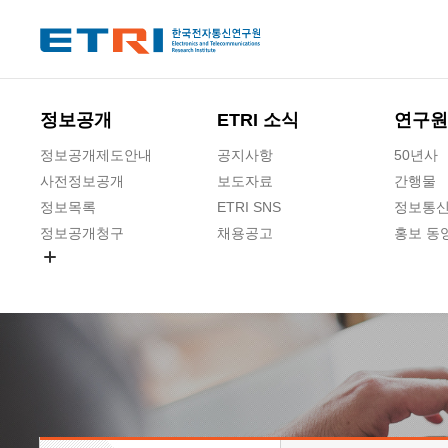
본문 바로가기
주요메뉴 바로가기
정보공개
ETRI 소식
연구원
정보공개제도안내
공지사항
50년사
사전정보공개
보도자료
간행물
정보목록
ETRI SNS
정보통신
정보공개청구
채용공고
홍보 동
경영공시
공공데이터개방
사업실명제