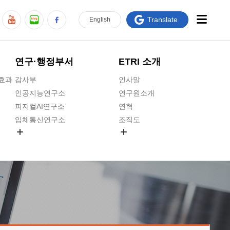
Translate
En
glish
연구·행정부서
ETRI 소개
급효과
감사부
인사말
인공지능연구소
연구원소개
피지컬AI연구소
연혁
입체통신연구소
조직도
공간미디어연구소
기타 공개정보
ADX융합연구소
원규 제·개정 예고
ICT전략연구소
연구원 고객헌장
인공지능안전연구소
ETRI CI
우주항공반도체전략연구단
주요업무연락처
대경권연구본부
찾아오시는길
호남권연구본부