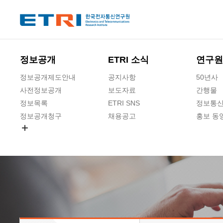
본문 바로가기
주요메뉴 바로가기
정보공개
ETRI 소식
연구원
정보공개제도안내
공지사항
50년사
사전정보공개
보도자료
간행물
정보목록
ETRI SNS
정보통신
정보공개청구
채용공고
홍보 동
경영공시
공공데이터개방
사업실명제