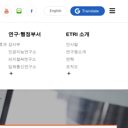
Translate
En
glish
연구·행정부서
ETRI 소개
급효과
감사부
인사말
인공지능연구소
연구원소개
피지컬AI연구소
연혁
입체통신연구소
조직도
공간미디어연구소
기타 공개정보
ADX융합연구소
원규 제·개정 예고
ICT전략연구소
연구원 고객헌장
인공지능안전연구소
ETRI CI
우주항공반도체전략연구단
주요업무연락처
대경권연구본부
찾아오시는길
호남권연구본부