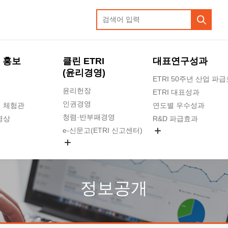
 홍보
클린 ETRI
대표연구성과
(윤리경영)
ETRI 50주년 산업 파
윤리헌장
ETRI 대표성과
인권경영
 체험관
연도별 우수성과
청렴·반부패경영
영상
R&D 파급효과
e-신문고(ETRI 신고센터)
지식공유플랫폼
공익신고
청렴포털 신고
고객의소리
정보공개
수의계약 현황
부패징계 현황
감사결과공개