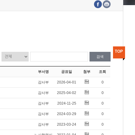
수도권연구본부
기획본부
사업화본부
행정본부
대외협력부
TOP
검색
부서명
공표일
첨부
조회
감사부
2026-04-01
0
감사부
2025-04-02
0
감사부
2024-11-25
0
감사부
2024-03-29
0
감사부
2023-03-24
0