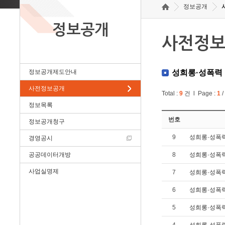
정보공개
정보공개
사전정
정보공개제도안내
성희롱·성폭력
사전정보공개
Total :
9
건 l Page :
1
/
정보목록
번호
정보공개청구
9
성희롱·성폭력
경영공시
공공데이터개방
8
성희롱·성폭력
사업실명제
7
성희롱·성폭력 예
6
성희롱·성폭력
5
성희롱·성폭력