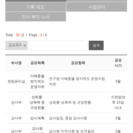
기획·제도
사업관리
인사·복지·노사
Total :
31
건 l Page :
1
/ 4
검색
공표
부서명
공표목록
공표항목
시기
이해충돌
연구원 이해충돌 방지제도 운영지침
청렴윤리실
방지제도
3월
자료
운영자료
성희롱·
자료발생
감사부
성폭력 등
성희롱·성폭력 등 규정현황
후 14일
규정현황
이내
감사부
감사계획
감사일정, 중점 감사사항
3월
감사원
감사부
감사원 지적사항 및 조치결과
3월