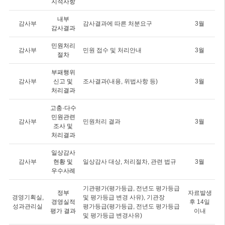
지적사항
내부
감사부
감사결과에 따른 처분요구
3월
감사결과
민원처리
감사부
민원 접수 및 처리안내
3월
절차
부패행위
감사부
신고 및
조사결과(내용, 위법사항 등)
3월
처리결과
고충·다수
민원관련
감사부
민원처리 결과
3월
조사 및
처리결과
일상감사
감사부
현황 및
일상감사 대상, 처리절차, 관련 법규
3월
우수사례
기관평가(평가등급, 전년도 평가등급
정부
자료발생
경영기획실,
및 평가등급 변경 사유), 기관장
경영실적
후 14일
성과관리실
평가등급(평가등급, 전년도 평가등급
평가 결과
이내
및 평가등급 변경사유)