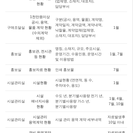
(업체명, 소재지, 대표자),
현황
담당부서
1천만원이상
구분(공사, 용역, 물품), 계약명,
공사, 용역,
계약일자, 계약금액, 계약내역,
구매조달실
물품 계약 현황
1월
낙찰율, 계약업체(업체명,
(수의계약
소재지, 대표자), 담당부서
제외)
명칭, 소재지, 규모, 주요시설,
홍보관, 전시관
홍보실
운영기간, 수용인원, 운영시간
1월, 7월
등 현황
및 이용방법
홍보실
홍보자료 현황
인쇄 홍보물
7월
시설현황 (연면적, 동 수,
시설관리실
시설현황
1월
주차대수, 용도)
시설
수도 년, 분기별사용량 전기 년,
1월, 4월,
시설관리실
에너지사용
분기별사용량 가스 년,
7월, 10월
현황
분기별사용량
시설관리
자료발생후
시설관리실
시설 관리 용역 계약 세부내역
용역계약 현황
10일 이내
경비 용역계약
자료발생후