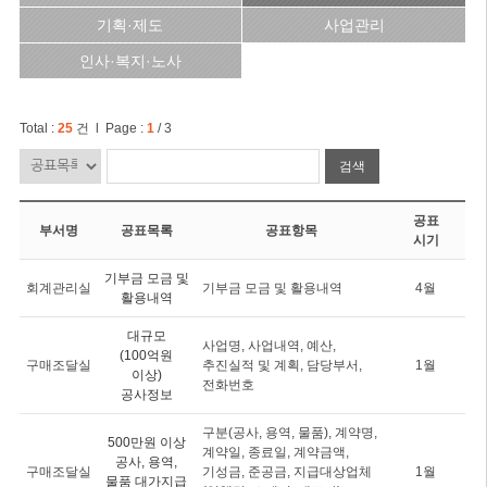
기획·제도
사업관리
인사·복지·노사
Total :
25
건 l Page :
1
/ 3
검색
공표
부서명
공표목록
공표항목
시기
기부금 모금 및
회계관리실
기부금 모금 및 활용내역
4월
활용내역
대규모
사업명, 사업내역, 예산,
(100억원
구매조달실
추진실적 및 계획, 담당부서,
1월
이상)
전화번호
공사정보
구분(공사, 용역, 물품), 계약명,
500만원 이상
계약일, 종료일, 계약금액,
공사, 용역,
구매조달실
기성금, 준공금, 지급대상업체
1월
물품 대가지급