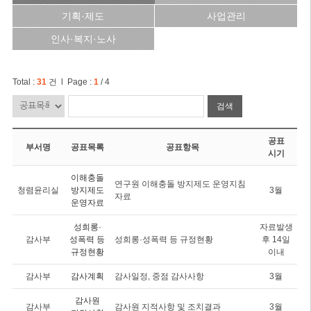
기획·제도
사업관리
인사·복지·노사
Total :
31
건 l Page :
1
/ 4
검색
공표
부서명
공표목록
공표항목
시기
이해충돌
연구원 이해충돌 방지제도 운영지침
청렴윤리실
방지제도
3월
자료
운영자료
성희롱·
자료발생
감사부
성폭력 등
성희롱·성폭력 등 규정현황
후 14일
규정현황
이내
감사부
감사계획
감사일정, 중점 감사사항
3월
감사원
감사부
감사원 지적사항 및 조치결과
3월