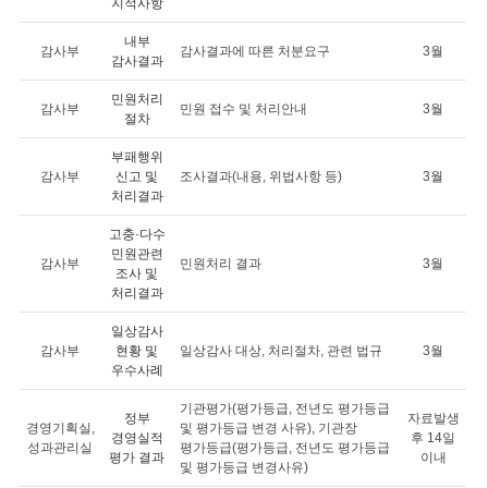
지적사항
내부
감사부
감사결과에 따른 처분요구
3월
감사결과
민원처리
감사부
민원 접수 및 처리안내
3월
절차
부패행위
감사부
신고 및
조사결과(내용, 위법사항 등)
3월
처리결과
고충·다수
민원관련
감사부
민원처리 결과
3월
조사 및
처리결과
일상감사
감사부
현황 및
일상감사 대상, 처리절차, 관련 법규
3월
우수사례
기관평가(평가등급, 전년도 평가등급
정부
자료발생
경영기획실,
및 평가등급 변경 사유), 기관장
경영실적
후 14일
성과관리실
평가등급(평가등급, 전년도 평가등급
평가 결과
이내
및 평가등급 변경사유)