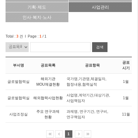
기획·제도
사업관리
인사·복지·노사
Total :
3
건 l Page :
1
/ 1
검색
공표
부서명
공표목록
공표항목
시기
해외기관
국가명,기관명,체결일자,
글로벌협력실
1월
MOU체결현황
협정내용,협력실적
사업명,계약기간,대상기관,
글로벌협력실
해외협력사업현황
1월
사업책임자
주요 연구과제
과제명, 연구기간, 연구비,
사업조정실
11월
현황
연구책임자
1