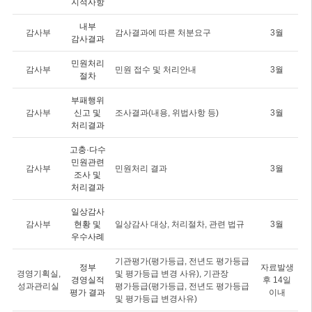
지적사항
내부
감사부
감사결과에 따른 처분요구
3월
감사결과
민원처리
감사부
민원 접수 및 처리안내
3월
절차
부패행위
감사부
신고 및
조사결과(내용, 위법사항 등)
3월
처리결과
고충·다수
민원관련
감사부
민원처리 결과
3월
조사 및
처리결과
일상감사
감사부
현황 및
일상감사 대상, 처리절차, 관련 법규
3월
우수사례
기관평가(평가등급, 전년도 평가등급
정부
자료발생
경영기획실,
및 평가등급 변경 사유), 기관장
경영실적
후 14일
성과관리실
평가등급(평가등급, 전년도 평가등급
평가 결과
이내
및 평가등급 변경사유)