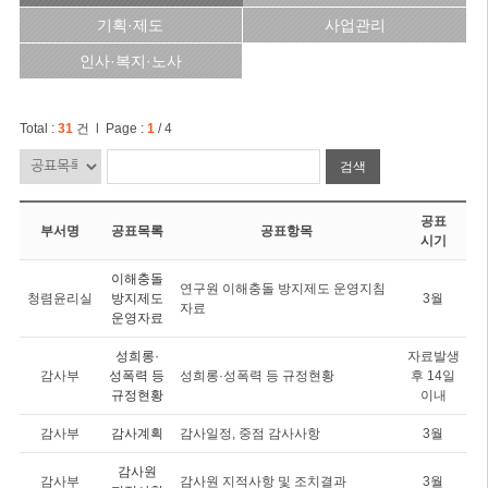
기획·제도
사업관리
인사·복지·노사
Total :
31
건 l Page :
1
/ 4
검색
공표
부서명
공표목록
공표항목
시기
이해충돌
연구원 이해충돌 방지제도 운영지침
청렴윤리실
방지제도
3월
자료
운영자료
성희롱·
자료발생
감사부
성폭력 등
성희롱·성폭력 등 규정현황
후 14일
규정현황
이내
감사부
감사계획
감사일정, 중점 감사사항
3월
감사원
감사부
감사원 지적사항 및 조치결과
3월