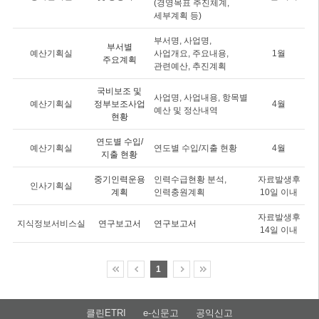
(경영목표 추진체계,
세부계획 등)
부서명, 사업명,
부서별
예산기획실
사업개요, 주요내용,
1월
주요계획
관련예산, 추진계획
국비보조 및
사업명, 사업내용, 항목별
예산기획실
정부보조사업
4월
예산 및 정산내역
현황
연도별 수입/
예산기획실
연도별 수입/지출 현황
4월
지출 현황
중기인력운용
인력수급현황 분석,
자료발생후
인사기획실
계획
인력충원계획
10일 이내
자료발생후
지식정보서비스실
연구보고서
연구보고서
14일 이내
1
클린ETRI
e-신문고
공익신고