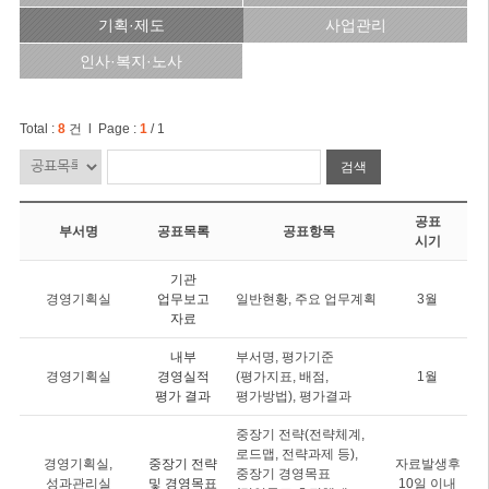
기획·제도
사업관리
인사·복지·노사
Total :
8
건 l Page :
1
/ 1
검색
공표
부서명
공표목록
공표항목
시기
기관
경영기획실
업무보고
일반현황, 주요 업무계획
3월
자료
내부
부서명, 평가기준
경영기획실
경영실적
(평가지표, 배점,
1월
평가 결과
평가방법), 평가결과
중장기 전략(전략체계,
로드맵, 전략과제 등),
경영기획실,
중장기 전략
자료발생후
중장기 경영목표
성과관리실
및 경영목표
10일 이내