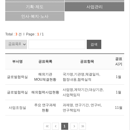
기획·제도
사업관리
인사·복지·노사
Total :
3
건 l Page :
1
/ 1
검색
공표
부서명
공표목록
공표항목
시기
해외기관
국가명,기관명,체결일자,
글로벌협력실
1월
MOU체결현황
협정내용,협력실적
사업명,계약기간,대상기관,
글로벌협력실
해외협력사업현황
1월
사업책임자
주요 연구과제
과제명, 연구기간, 연구비,
사업조정실
11월
현황
연구책임자
1